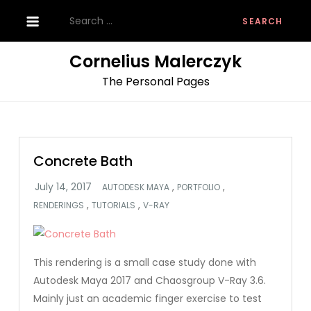
Skip
Search
to
for:
content
Cornelius Malerczyk
The Personal Pages
Concrete Bath
,
,
AUTODESK MAYA
PORTFOLIO
,
,
RENDERINGS
TUTORIALS
V-RAY
This rendering is a small case study done with
Autodesk Maya 2017 and Chaosgroup V-Ray 3.6.
Mainly just an academic finger exercise to test