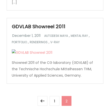
[…]
GDVLAB Showreel 2011
,
,
AUTODESK MAYA
MENTAL RAY
,
,
PORTFOLIO
RENDERINGS
V-RAY
Showreel 2011 of the CG laboratory (GDVLAB) of
the Technische Hochschule Mittelhessen THM,
University of Applied Sciences, Germany.
Posts
Previous
Page
Page
1
2