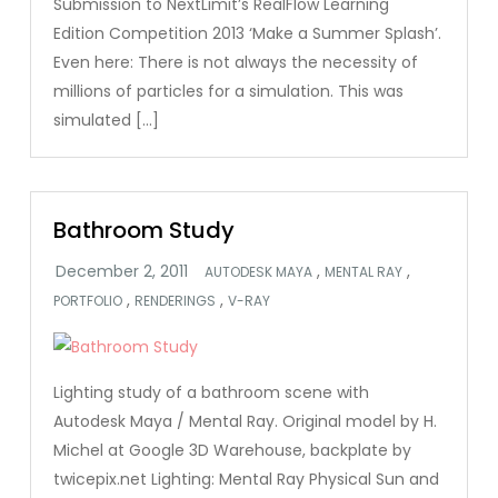
Submission to NextLimit’s RealFlow Learning
Edition Competition 2013 ‘Make a Summer Splash’.
Even here: There is not always the necessity of
millions of particles for a simulation. This was
simulated […]
Bathroom Study
,
,
AUTODESK MAYA
MENTAL RAY
,
,
PORTFOLIO
RENDERINGS
V-RAY
Lighting study of a bathroom scene with
Autodesk Maya / Mental Ray. Original model by H.
Michel at Google 3D Warehouse, backplate by
twicepix.net Lighting: Mental Ray Physical Sun and