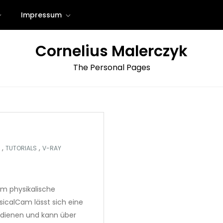
Impressum
Cornelius Malerczyk
The Personal Pages
,
,
TUTORIALS
V-RAY
um physikalische
ysicalCam lässt sich eine
edienen und kann über