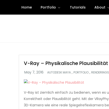
Skip
Home
Portfolio
Tutorials
About
to
content
V-Ray – Physikalische Plausibilität
,
,
AUTODESK MAYA
PORTFOLIO
RENDERINGS
V-Ray ist ziemlich einfach zu bedienen, wenn es 
Korrektheit oder Plausibilität geht. Mit der VRayPh
3D-Kamera wie eine reale Spiegelreflexkamera b