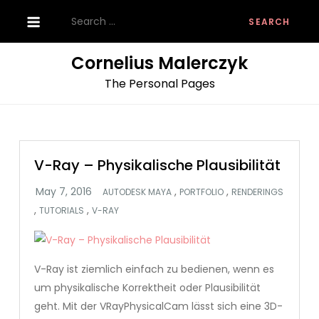
Skip
Search
to
for:
content
Cornelius Malerczyk
The Personal Pages
V-Ray – Physikalische Plausibilität
,
,
AUTODESK MAYA
PORTFOLIO
RENDERINGS
,
,
TUTORIALS
V-RAY
V-Ray ist ziemlich einfach zu bedienen, wenn es
um physikalische Korrektheit oder Plausibilität
geht. Mit der VRayPhysicalCam lässt sich eine 3D-