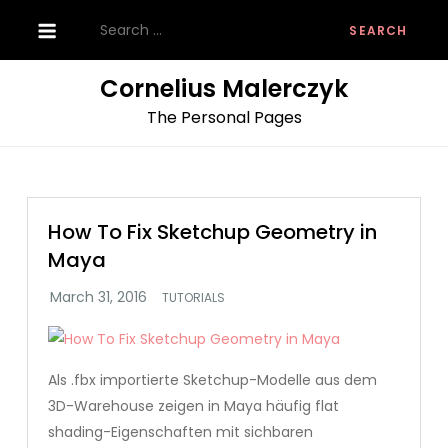
Skip
Search
to
for:
content
Cornelius Malerczyk
The Personal Pages
How To Fix Sketchup Geometry in
Maya
TUTORIALS
Als .fbx importierte Sketchup-Modelle aus dem
3D-Warehouse zeigen in Maya häufig flat
shading-Eigenschaften mit sichbaren