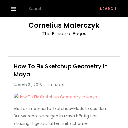
Skip
Search
to
for:
content
Cornelius Malerczyk
The Personal Pages
How To Fix Sketchup Geometry in
Maya
TUTORIALS
Als .fbx importierte Sketchup-Modelle aus dem
3D-Warehouse zeigen in Maya häufig flat
shading-Eigenschaften mit sichbaren