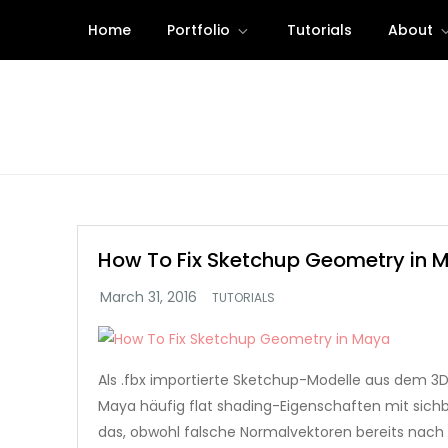
Skip
Home
Portfolio
Tutorials
About
to
content
How To Fix Sketchup Geometry in 
TUTORIALS
Als .fbx importierte Sketchup-Modelle aus dem 3
Maya häufig flat shading-Eigenschaften mit sich
das, obwohl falsche Normalvektoren bereits nac