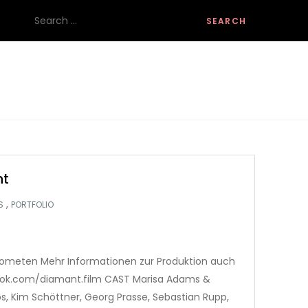
Search
for:
nt
,
S
PORTFOLIO
Kometen Mehr Informationen zur Produktion auch
ook.com/diamant.film CAST Marisa Adams &
os, Kim Schöttner, Georg Prasse, Sebastian Rupp,