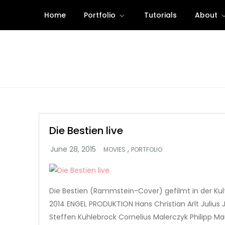
Skip
Home
Portfolio
Tutorials
About
to
content
Die Bestien live
,
MOVIES
PORTFOLIO
Die Bestien (Rammstein-Cover) gefilmt in der Ku
2014 ENGEL PRODUKTION Hans Christian Arlt Julius J
Steffen Kuhlebrock Cornelius Malerczyk Philipp M